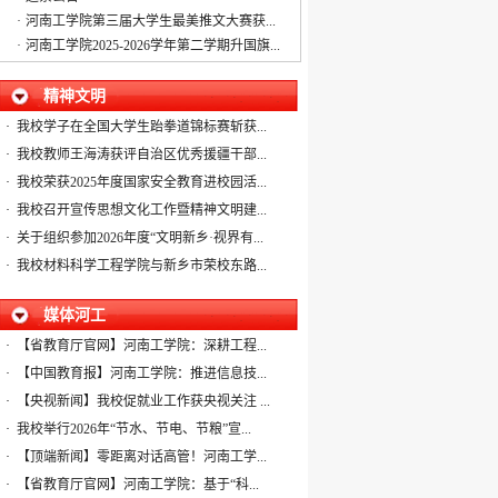
·
河南工学院第三届大学生最美推文大赛获...
·
河南工学院2025-2026学年第二学期升国旗...
·
关于公布我校2025年度二级网站评比结果...
·
关于河南工学院2025年度二级网站评比结...
精神文明
·
关于举办“五秩风华诵经典 声韵逐梦向新...
·
我校学子在全国大学生跆拳道锦标赛斩获...
·
我校教师王海涛获评自治区优秀援疆干部...
·
我校荣获2025年度国家安全教育进校园活...
·
我校召开宣传思想文化工作暨精神文明建...
·
关于组织参加2026年度“文明新乡·视界有...
·
我校材料科学工程学院与新乡市荣校东路...
媒体河工
·
【省教育厅官网】河南工学院：深耕工程...
·
【中国教育报】河南工学院：推进信息技...
·
【央视新闻】我校促就业工作获央视关注 ...
·
我校举行2026年“节水、节电、节粮”宣...
·
【顶端新闻】零距离对话高管！河南工学...
·
【省教育厅官网】河南工学院：基于“科...